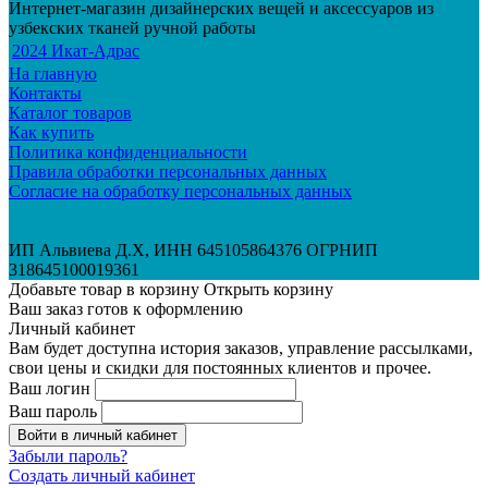
Интернет-магазин дизайнерских вещей и аксессуаров из
узбекских тканей ручной работы
2024 Икат-Адрас
На главную
Контакты
Каталог товаров
Как купить
Политика конфиденциальности
Правила обработки персональных данных
Согласие на обработку персональных данных
ИП Альвиева Д.Х, ИНН 645105864376 ОГРНИП
318645100019361
Добавьте товар в корзину
Открыть корзину
Ваш заказ готов к оформлению
Личный кабинет
Вам будет доступна история заказов, управление рассылками,
свои цены и скидки для постоянных клиентов и прочее.
Ваш логин
Ваш пароль
Войти в личный кабинет
Забыли пароль?
Создать личный кабинет