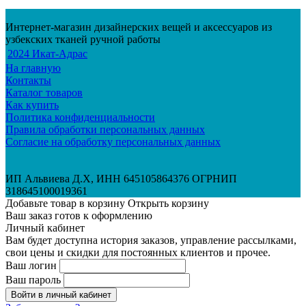
Интернет-магазин дизайнерских вещей и аксессуаров из
узбекских тканей ручной работы
2024 Икат-Адрас
На главную
Контакты
Каталог товаров
Как купить
Политика конфиденциальности
Правила обработки персональных данных
Согласие на обработку персональных данных
ИП Альвиева Д.Х, ИНН 645105864376 ОГРНИП
318645100019361
Добавьте товар в корзину
Открыть корзину
Ваш заказ готов к оформлению
Личный кабинет
Вам будет доступна история заказов, управление рассылками,
свои цены и скидки для постоянных клиентов и прочее.
Ваш логин
Ваш пароль
Войти в личный кабинет