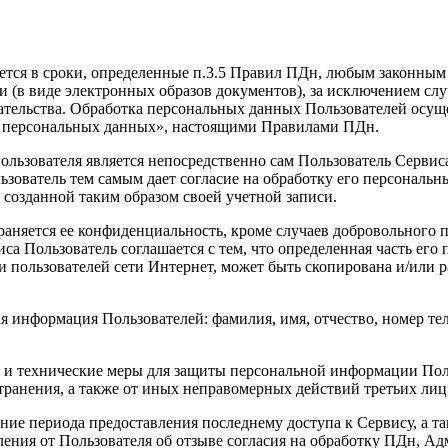
ется в сроки, определенные п.3.5 Правил ПДн, любым законным
 (в виде электронных образов документов), за исключением слу
ательства. Обработка персональных данных Пользователей осуще
О персональных данных», настоящими Правилами ПДн.
льзователя является непосредственно сам Пользователь Сервис
зователь тем самым дает согласие на обработку его персональн
 созданной таким образом своей учетной записи.
аняется ее конфиденциальность, кроме случаев добровольного 
а Пользователь соглашается с тем, что определенная часть его
и пользователей сети Интернет, может быть скопирована и/или 
я информация Пользователей: фамилия, имя, отчество, номер тел
и технические меры для защиты персональной информации Поль
транения, а также от иных неправомерных действий третьих лиц
ие периода предоставления последнему доступа к Сервису, а так
ния от Пользователя об отзыве согласия на обработку ПДн, Ад