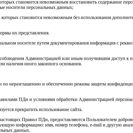
 которых становится невозможным восстановить содержание пе
ные носители персональных данных;
е которых становится невозможным без использования дополни
ормы их представления.
альном носителе путем документирования информация с рекви
я соблюдения Администрацией или иным получившим доступ к п
или наличия иного законного основания.
ии по неразглашению и обеспечению режима защиты конфиденци
 Правилами ПДн и условиями обработки Администрацией персона
зуется прекратить использование сайта.
 настоящих Правил ПДн, предоставляются Пользователем добров
ующую информацию: имя, номер телефона, e-mail и другую ана
альных данных.