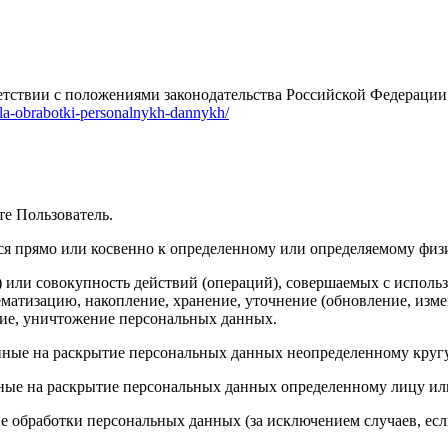
етствии с положениями законодательства Российской Федераци
vila-obrabotki-personalnykh-dannykh/
е Пользователь.
 прямо или косвенно к определенному или определяемому физи
или совокупность действий (операций), совершаемых с использ
ематизацию, накопление, хранение, уточнение (обновление, измен
ение, уничтожение персональных данных.
ные на раскрытие персональных данных неопределенному кругу
ные на раскрытие персональных данных определенному лицу ил
обработки персональных данных (за исключением случаев, если