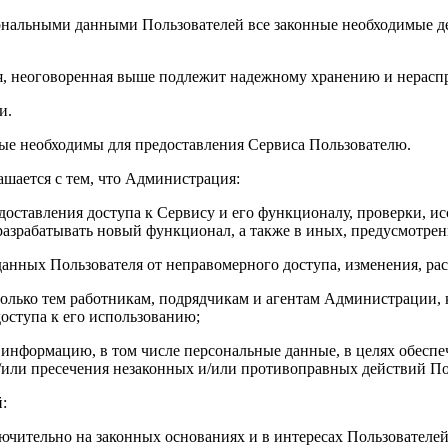
ональными данными Пользователей все законные необходимые де
ия, неоговоренная выше подлежит надежному хранению и нерас
и.
рые необходимы для предоставления Сервиса Пользователю.
ашается с тем, что Администрация:
доставления доступа к Сервису и его функционалу, проверки, и
азрабатывать новый функционал, а также в иных, предусмотре
анных Пользователя от неправомерного доступа, изменения, ра
только тем работникам, подрядчикам и агентам Администрации,
оступа к его использованию;
м информацию, в том числе персональные данные, в целях обесп
/или пресечения незаконных и/или противоправных действий По
:
ючительно на законных основаниях и в интересах Пользователей