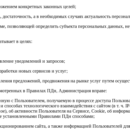
тижением конкретных законных целей;
, достаточность, а в необходимых случаях актуальность персона
ме, позволяющей определить субъекта персональных данных, не
атывает в целях:
авление уведомлений и запросов;
азработки новых сервисов и услуг;
вления предложений, продвижения на рынке услуг путем осущес
дусмотренных в Правилах ПДн, Администрация вправе:
нную с Пользователем, получаемую в процессе доступа Пользова
и способах технологического взаимодействия с сайтом (в т. ч. I
ное), об активности Пользователя на Сервисе, Cookie, об инфор
мые установленными Правилами ПДн способами;
нкционированием сайта, а также информацией Пользователей дл