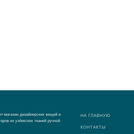
4 100 ₽
3 8
13 70
Нашли дешевле?
Нашл
Нашли де
−
−
+
−
+
+
Узн
ет-магазин дизайнерских вещей и
НА ГЛАВНУЮ
аров из узбекских тканей ручной
КОНТАКТЫ