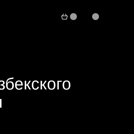
збекского
я