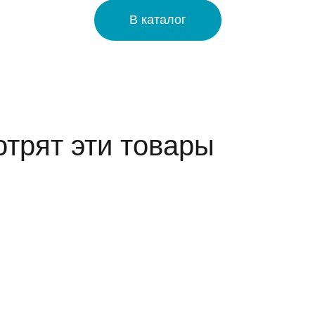
В каталог
трят эти товары
Клатч из бахм
Мини-тоу
Сумка
и дым" (ручна
"Изумруд
орнам
работа)
Рейтинг:
Рейти
Рейтинг: