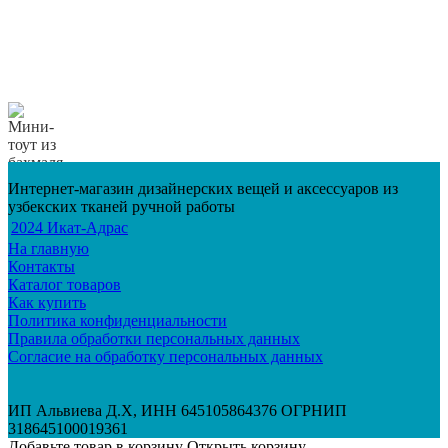
Интернет-магазин дизайнерских вещей и аксессуаров из
узбекских тканей ручной работы
2024 Икат-Адрас
На главную
Контакты
Каталог товаров
Как купить
Политика конфиденциальности
Правила обработки персональных данных
Согласие на обработку персональных данных
ИП Альвиева Д.Х, ИНН 645105864376 ОГРНИП
318645100019361
Добавьте товар в корзину
Открыть корзину