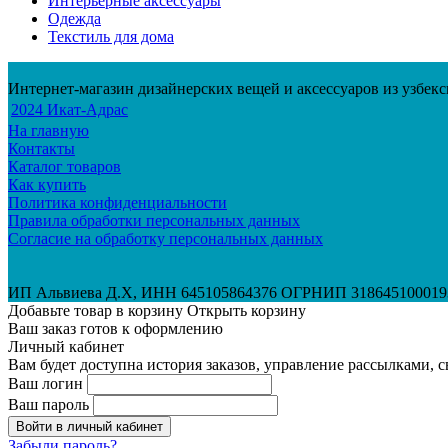
Интерьерные аксессуары
Одежда
Текстиль для дома
Интернет-магазин дизайнерских вещей и аксессуаров из узбек
2024 Икат-Адрас
На главную
Контакты
Каталог товаров
Как купить
Политика конфиденциальности
Правила обработки персональных данных
Согласие на обработку персональных данных
ИП Альвиева Д.Х, ИНН 645105864376 ОГРНИП 318645100019
Добавьте товар в корзину
Открыть корзину
Ваш заказ готов к оформлению
Личный кабинет
Вам будет доступна история заказов, управление рассылками, 
Ваш логин
Ваш пароль
Войти в личный кабинет
Забыли пароль?